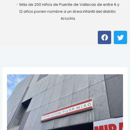
Más de 200 niños de Puente de Vallecas de entre 6 y
12 años ponen nombre a un área infantil del distrito:
Arcoíris
F
T
a
w
c
i
e
t
b
t
o
e
o
r
k