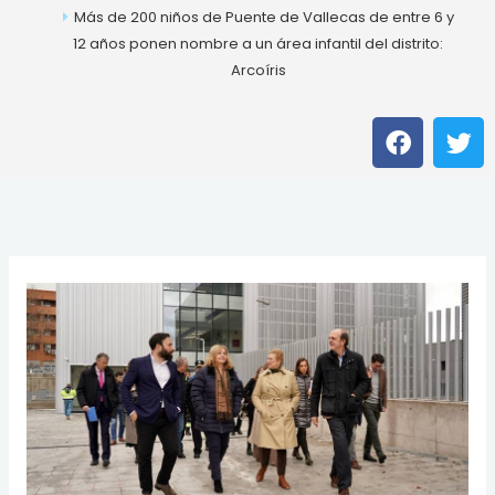
Más de 200 niños de Puente de Vallecas de entre 6 y
12 años ponen nombre a un área infantil del distrito:
Arcoíris
F
T
a
w
c
i
e
t
b
t
o
e
o
r
k