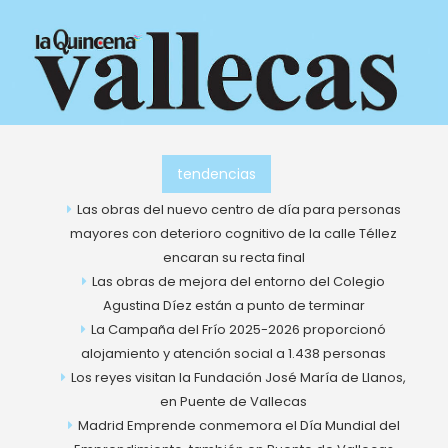
Ir
al
contenido
información, noticias y publicidad de vallecas
Actualidad
Vallecas
tendencias
Las obras del nuevo centro de día para personas
mayores con deterioro cognitivo de la calle Téllez
encaran su recta final
Las obras de mejora del entorno del Colegio
Agustina Díez están a punto de terminar
La Campaña del Frío 2025-2026 proporcionó
alojamiento y atención social a 1.438 personas
Los reyes visitan la Fundación José María de Llanos,
en Puente de Vallecas
Madrid Emprende conmemora el Día Mundial del