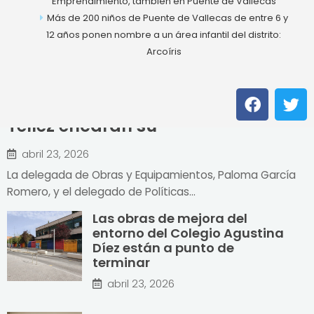
Emprendimiento, también en Puente de Vallecas
Más de 200 niños de Puente de Vallecas de entre 6 y
12 años ponen nombre a un área infantil del distrito:
Arcoíris
Las obras del nuevo centro de día
para personas mayores con
F
T
deterioro cognitivo de la calle
a
w
Téllez encaran su
c
i
e
t
abril 23, 2026
b
t
o
e
La delegada de Obras y Equipamientos, Paloma García
o
r
Romero, y el delegado de Políticas...
k
Las obras de mejora del
entorno del Colegio Agustina
Díez están a punto de
terminar
abril 23, 2026