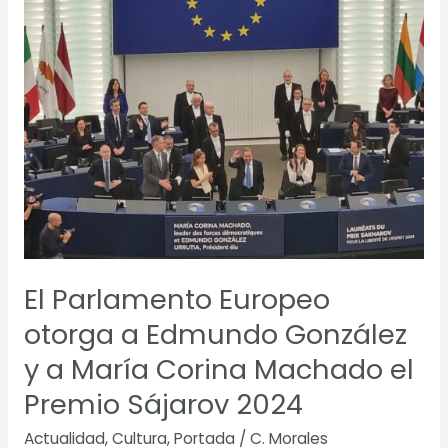
Parlamento
Europeo
otorga
a
Edmundo
González
y
a
María
Corina
Machado
el
El Parlamento Europeo
Premio
Sájarov
otorga a Edmundo González
2024
y a María Corina Machado el
Premio Sájarov 2024
Actualidad
,
Cultura
,
Portada
/
C. Morales