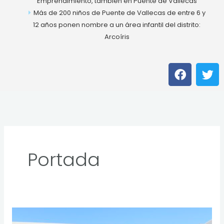
Emprendimiento, también en Puente de Vallecas
Más de 200 niños de Puente de Vallecas de entre 6 y
12 años ponen nombre a un área infantil del distrito:
Arcoíris
F
T
a
w
c
i
e
t
b
t
o
e
o
r
k
Portada
Ya