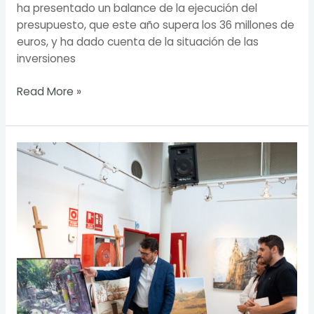
ha presentado un balance de la ejecución del
presupuesto, que este año supera los 36 millones de
euros, y ha dado cuenta de la situación de las
inversiones
Read More »
Villa
de
Vallecas
inaugura
la
exposición
del
XIX
Certamen
de