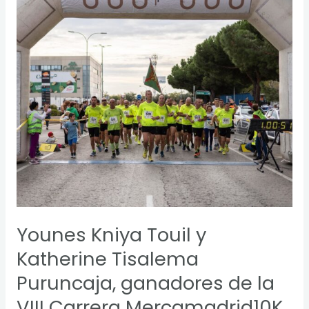
Katherine
Tisalema
Puruncaja,
ganadores
de
la
VIII
Carrera
Mercamadrid10K
Younes Kniya Touil y
Katherine Tisalema
Puruncaja, ganadores de la
VIII Carrera Mercamadrid10K