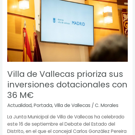
prioriza
sus
inversiones
dotacionales
con
36
M€
Villa de Vallecas prioriza sus
inversiones dotacionales con
36 M€
Actualidad
,
Portada
,
Villa de Vallecas
/
C. Morales
La Junta Municipal de Villa de Vallecas ha celebrado
este 16 de septiembre el Debate del Estado del
Distrito, en el que el concejal Carlos González Pereira