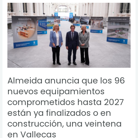
Almeida
anuncia
que
los
96
nuevos
equipamientos
comprometidos
hasta
2027
Almeida anuncia que los 96
están
ya
nuevos equipamientos
finalizados
comprometidos hasta 2027
o
en
están ya finalizados o en
construcción,
construcción, una veintena
una
en Vallecas
veintena