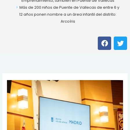
Emprendimiento, también en Puente de Vallecas
Más de 200 niños de Puente de Vallecas de entre 6 y
12 años ponen nombre a un área infantil del distrito:
Arcoíris
F
T
a
w
c
i
e
t
b
t
o
e
o
r
k