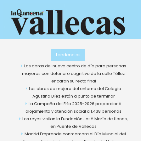
Ir
al
contenido
tendencias
Contact
Las obras del nuevo centro de día para personas
mayores con deterioro cognitivo de la calle Téllez
encaran su recta final
Las obras de mejora del entorno del Colegio
Agustina Díez están a punto de terminar
La Campaña del Frío 2025-2026 proporcionó
We are here to help!
alojamiento y atención social a 1.438 personas
Los reyes visitan la Fundación José María de Llanos,
1234 N Spring St, Los Angeles, CA 90012
en Puente de Vallecas
Madrid Emprende conmemora el Día Mundial del
+1 234 567 890