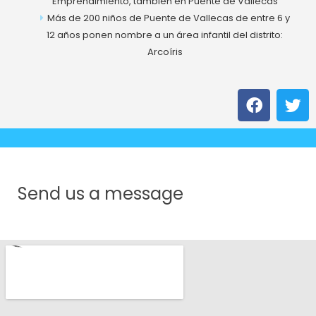
Emprendimiento, también en Puente de Vallecas
Más de 200 niños de Puente de Vallecas de entre 6 y
12 años ponen nombre a un área infantil del distrito:
Arcoíris
Follow us
F
T
Y
F
T
a
w
o
a
w
c
i
u
c
i
e
t
t
b
t
u
e
t
o
e
b
b
t
o
r
e
o
e
k
Send us a message
o
r
k