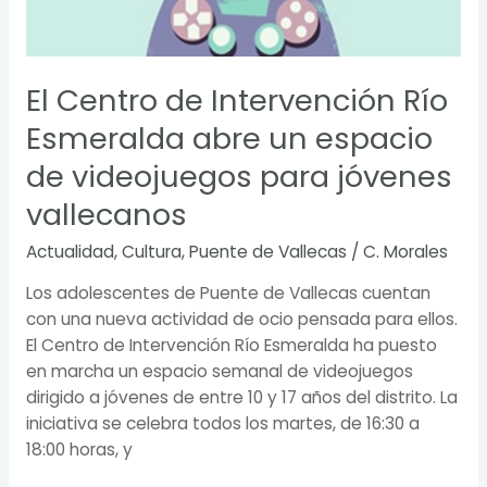
un
espacio
de
El Centro de Intervención Río
videojuegos
para
Esmeralda abre un espacio
jóvenes
de videojuegos para jóvenes
vallecanos
vallecanos
Actualidad
,
Cultura
,
Puente de Vallecas
/
C. Morales
Los adolescentes de Puente de Vallecas cuentan
con una nueva actividad de ocio pensada para ellos.
El Centro de Intervención Río Esmeralda ha puesto
en marcha un espacio semanal de videojuegos
dirigido a jóvenes de entre 10 y 17 años del distrito. La
iniciativa se celebra todos los martes, de 16:30 a
18:00 horas, y