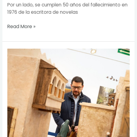
Por un lado, se cumplen 50 años del fallecimiento en
1976 de la escritora de novelas
Read More »
El
Belén
de
Villa
de
Vallecas
podrá
visitarse
hasta
el
9
de