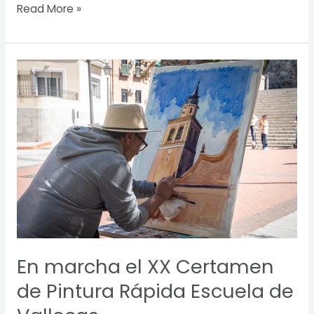
Read More »
En
marcha
el
XX
Certamen
de
Pintura
Rápida
Escuela
de
Vallecas
En marcha el XX Certamen
de Pintura Rápida Escuela de