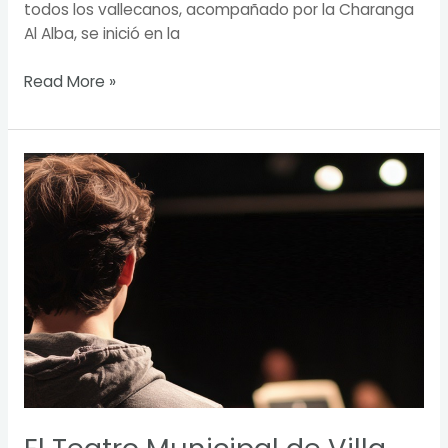
todos los vallecanos, acompañado por la Charanga
Al Alba, se inició en la
Read More »
El
Teatro
Municipal
de
Villa
de
Vallecas
amplía
su
oferta
formativa