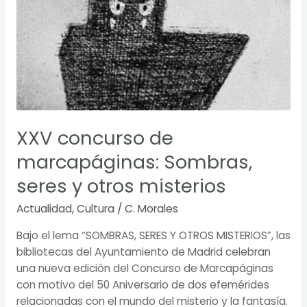
de
marcapáginas:
Sombras,
seres
y
otros
misterios
XXV concurso de
marcapáginas: Sombras,
seres y otros misterios
Actualidad
,
Cultura
/
C. Morales
Bajo el lema “SOMBRAS, SERES Y OTROS MISTERIOS”, las
bibliotecas del Ayuntamiento de Madrid celebran
una nueva edición del Concurso de Marcapáginas
con motivo del 50 Aniversario de dos efemérides
relacionadas con el mundo del misterio y la fantasía.