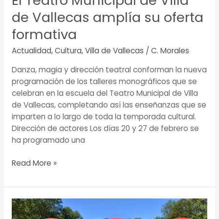
El Teatro Municipal de Villa
de Vallecas amplía su oferta
formativa
Actualidad
,
Cultura
,
Villa de Vallecas
/
C. Morales
Danza, magia y dirección teatral conforman la nueva
programación de los talleres monográficos que se
celebran en la escuela del Teatro Municipal de Villa
de Vallecas, completando así las enseñanzas que se
imparten a lo largo de toda la temporada cultural.
Dirección de actores Los días 20 y 27 de febrero se
ha programado una
Read More »
Cabinas
literarias