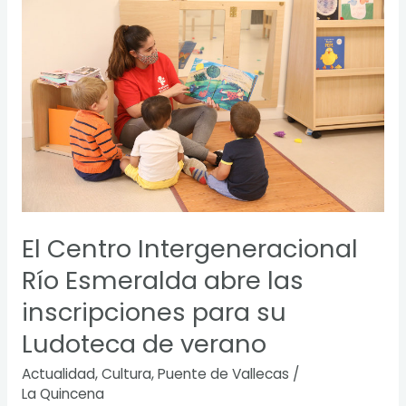
Centro
Intergeneracional
Río
Esmeralda
abre
las
inscripciones
para
su
Ludoteca
de
verano
El Centro Intergeneracional
Río Esmeralda abre las
inscripciones para su
Ludoteca de verano
Actualidad
,
Cultura
,
Puente de Vallecas
/
La Quincena