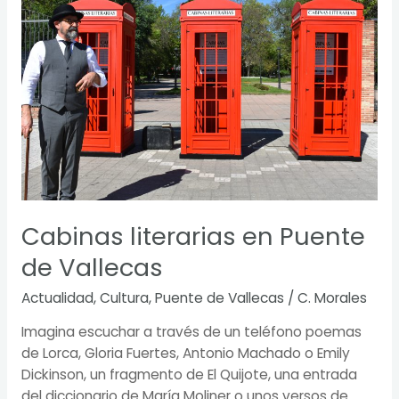
en
Puente
de
Vallecas
Cabinas literarias en Puente
de Vallecas
Actualidad
,
Cultura
,
Puente de Vallecas
/
C. Morales
Imagina escuchar a través de un teléfono poemas
de Lorca, Gloria Fuertes, Antonio Machado o Emily
Dickinson, un fragmento de El Quijote, una entrada
del diccionario de María Moliner o unos versos de