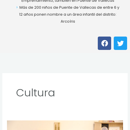
Emprendimiento, también en Puente de Vallecas
Más de 200 niños de Puente de Vallecas de entre 6 y
12 años ponen nombre a un área infantil del distrito:
Arcoíris
F
T
a
w
c
i
e
t
b
t
o
e
o
r
k
Cultura
El