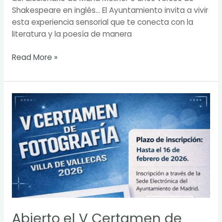
Shakespeare en inglés… El Ayuntamiento invita a vivir
esta experiencia sensorial que te conecta con la
literatura y la poesía de manera
Read More »
Abierto
el
V
Certamen
de
Fotografía
Villa
de
Vallecas
2026
Abierto el V Certamen de