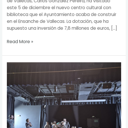
de Vallecas, Carlos González Pereira, ha visitado
este 5 de diciembre el nuevo centro cultural con
biblioteca que el Ayuntamiento acaba de construir
en el Ensanche de Vallecas. La dotación, que ha
supuesto una inversión de 7,8 millones de euros, […]
Read More »
Puente
de
Vallecas
celebra
su
primer
Concurso
Matemático
por
la