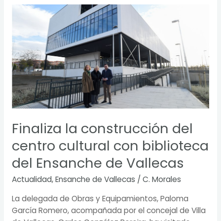
Finaliza
la
construcción
del
centro
cultural
con
biblioteca
del
Ensanche
Finaliza la construcción del
de
Vallecas
centro cultural con biblioteca
del Ensanche de Vallecas
Actualidad
,
Ensanche de Vallecas
/
C. Morales
La delegada de Obras y Equipamientos, Paloma
García Romero, acompañada por el concejal de Villa