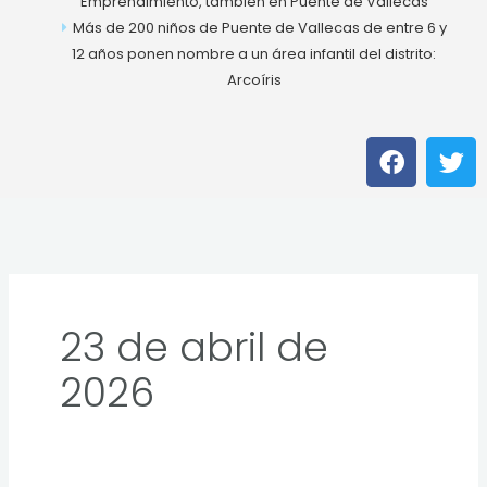
Emprendimiento, también en Puente de Vallecas
Más de 200 niños de Puente de Vallecas de entre 6 y
12 años ponen nombre a un área infantil del distrito:
Arcoíris
F
T
a
w
c
i
e
t
b
t
o
e
o
r
k
23 de abril de
2026