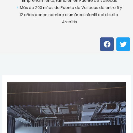
Emprendimiento, también en Puente de Vallecas
Más de 200 niños de Puente de Vallecas de entre 6 y
12 años ponen nombre a un área infantil del distrito:
Arcoíris
F
T
a
w
c
i
e
t
b
t
o
e
o
r
k