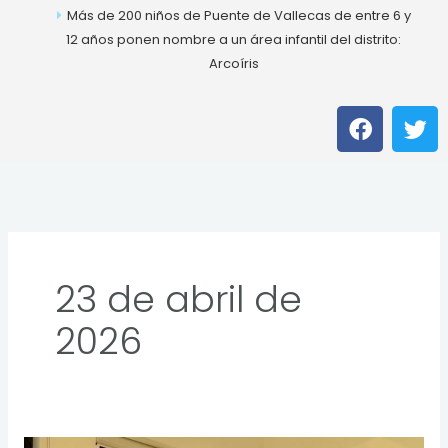
Más de 200 niños de Puente de Vallecas de entre 6 y
12 años ponen nombre a un área infantil del distrito:
Arcoíris
F
T
a
w
c
i
e
t
b
t
o
e
o
r
k
23 de abril de
2026
Las