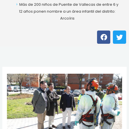
Más de 200 niños de Puente de Vallecas de entre 6 y
12 años ponen nombre a un área infantil del distrito:
Arcoíris
F
T
a
w
c
i
e
t
b
t
o
e
o
r
k