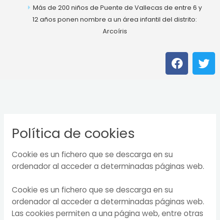
Más de 200 niños de Puente de Vallecas de entre 6 y
12 años ponen nombre a un área infantil del distrito:
Arcoíris
F
T
a
w
c
i
e
t
b
t
o
e
o
r
Política de cookies
k
Cookie es un fichero que se descarga en su
ordenador al acceder a determinadas páginas web.
Cookie es un fichero que se descarga en su
ordenador al acceder a determinadas páginas web.
Las cookies permiten a una página web, entre otras