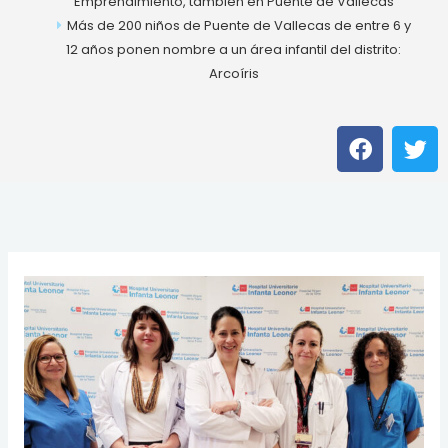
Emprendimiento, también en Puente de Vallecas
Más de 200 niños de Puente de Vallecas de entre 6 y
12 años ponen nombre a un área infantil del distrito:
Arcoíris
F
T
a
w
c
i
e
t
b
t
o
e
o
r
k