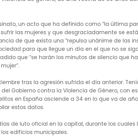
inato, un acto que ha definido como “la última par
e sufrir las mujeres y que desgraciadamente se está
ancia de que exista una “repulsa unánime de las in
sociedad para que llegue un día en el que no se si
 añadido que “se harán los minutos de silencio que 
 mujer”.
tiembre tras la agresión sufrida el día anterior. Ten
 del Gobierno contra la Violencia de Género, con e
elitos en España asciende a 34 en lo que va de año,
lar estos datos.
ías de luto oficial en la capital, durante los cuale
os edificios municipales.