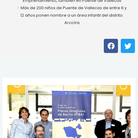
Emprendimiento, también en Puente de Vallecas
Más de 200 niños de Puente de Vallecas de entre 6 y
12 años ponen nombre a un área infantil del distrito:
Arcoíris
F
T
a
w
c
i
e
t
b
t
o
e
o
r
k