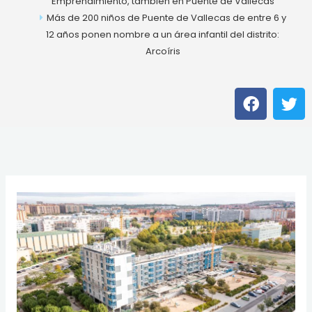
Emprendimiento, también en Puente de Vallecas
Más de 200 niños de Puente de Vallecas de entre 6 y
12 años ponen nombre a un área infantil del distrito:
Arcoíris
F
T
a
w
c
i
e
t
b
t
o
e
o
r
k