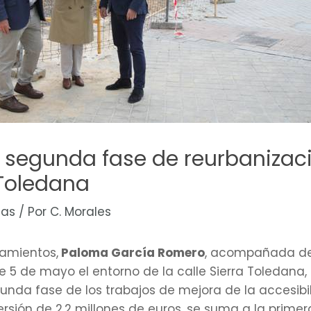
 la segunda fase de reurbanizac
 Toledana
cas
/ Por
C. Morales
amientos,
Paloma García Romero
, acompañada de
este 5 de mayo el entorno de la calle Sierra Toledan
gunda fase de los trabajos de mejora de la accesibil
rsión de 2,2 millones de euros, se suma a la primer