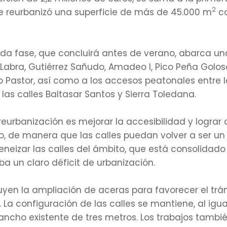
2
 reurbanizó una superficie de más de 45.000 m
co
da fase, que concluirá antes de verano, abarca una
 Labra, Gutiérrez Sañudo, Amadeo I, Pico Peña Golos
o Pastor, así como a los accesos peatonales entre l
las calles Baltasar Santos y Sierra Toledana.
reurbanización es mejorar la accesibilidad y lograr
io, de manera que las calles puedan volver a ser un
eizar las calles del ámbito, que está consolidado
a un claro déficit de urbanización.
uyen la ampliación de aceras para favorecer el trá
 La configuración de las calles se mantiene, al igual
ancho existente de tres metros. Los trabajos tamb