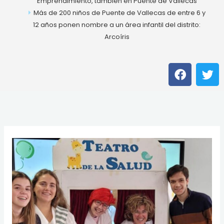
Emprendimiento, también en Puente de Vallecas
Más de 200 niños de Puente de Vallecas de entre 6 y
12 años ponen nombre a un área infantil del distrito:
Arcoíris
F
T
a
w
c
i
e
t
b
t
o
e
o
r
k