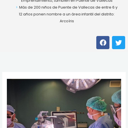
Emprendimiento, también en Puente de Vallecas
Más de 200 niños de Puente de Vallecas de entre 6 y
12 años ponen nombre a un área infantil del distrito:
Arcoíris
F
T
a
w
c
i
e
t
b
t
o
e
o
r
k