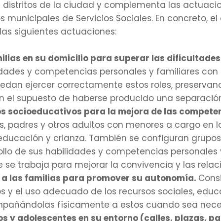
21 distritos de la ciudad y complementa las actuaci
s municipales de Servicios Sociales. En concreto, el
as siguientes actuaciones:
ilias en su domicilio para superar las dificultades 
lidades y competencias personales y familiares con 
dan ejercer correctamente estos roles, preservand
en el supuesto de haberse producido una separació
os socioeducativos para la mejora de las compete
, padres y otros adultos con menores a cargo en l
ducación y crianza. También se configuran grupos
ollo de sus habilidades y competencias personales 
 se trabaja para mejorar la convivencia y las relac
a las familias para promover su autonomía.
Consi
s y el uso adecuado de los recursos sociales, educat
ompañándolas físicamente a estos cuando sea nece
ños y adolescentes en su entorno (calles, plazas, 