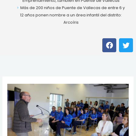
Emprendimiento, también en Puente de Vallecas
Más de 200 niños de Puente de Vallecas de entre 6 y
12 años ponen nombre a un área infantil del distrito:
Arcoíris
F
T
a
w
c
i
e
t
b
t
o
e
o
r
k