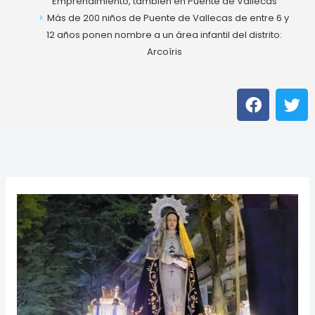
Emprendimiento, también en Puente de Vallecas
Más de 200 niños de Puente de Vallecas de entre 6 y
12 años ponen nombre a un área infantil del distrito:
Arcoíris
F
T
a
w
c
i
e
t
b
t
o
e
o
r
k