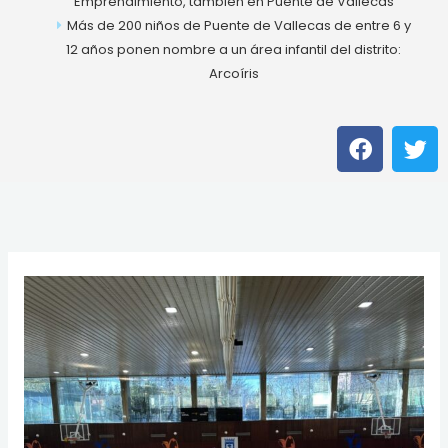
Emprendimiento, también en Puente de Vallecas
Más de 200 niños de Puente de Vallecas de entre 6 y
12 años ponen nombre a un área infantil del distrito:
Arcoíris
F
T
a
w
c
i
e
t
b
t
o
e
o
r
k