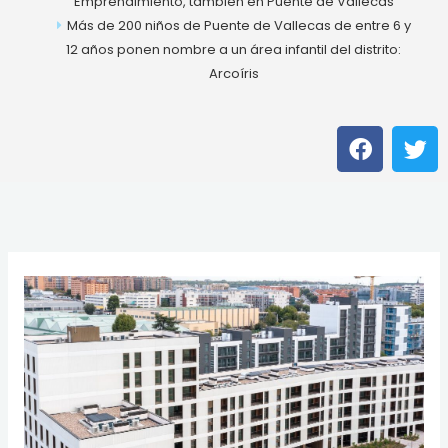
Emprendimiento, también en Puente de Vallecas
Más de 200 niños de Puente de Vallecas de entre 6 y
12 años ponen nombre a un área infantil del distrito:
Arcoíris
F
T
a
w
c
i
e
t
b
t
o
e
o
r
k