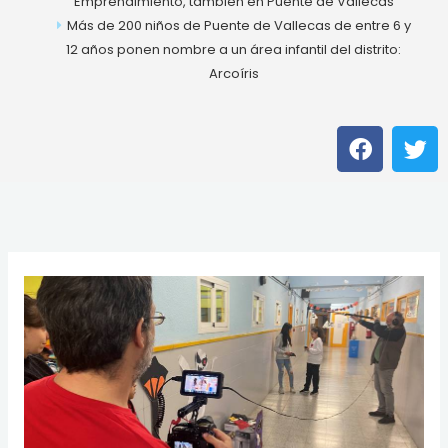
Emprendimiento, también en Puente de Vallecas
Más de 200 niños de Puente de Vallecas de entre 6 y
12 años ponen nombre a un área infantil del distrito:
Arcoíris
F
T
a
w
c
i
e
t
b
t
o
e
o
r
k