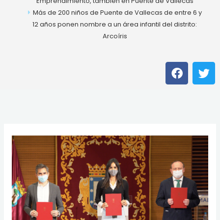
Emprendimiento, también en Puente de Vallecas
Más de 200 niños de Puente de Vallecas de entre 6 y
12 años ponen nombre a un área infantil del distrito:
Arcoíris
F
T
a
w
c
i
e
t
b
t
o
e
o
r
k