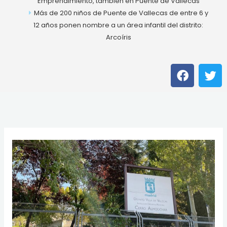
Emprendimiento, también en Puente de Vallecas
Más de 200 niños de Puente de Vallecas de entre 6 y
12 años ponen nombre a un área infantil del distrito:
Arcoíris
F
T
a
w
c
i
e
t
b
t
o
e
o
r
k