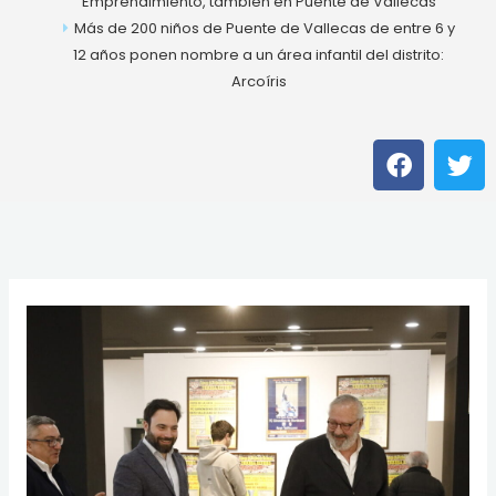
Emprendimiento, también en Puente de Vallecas
Más de 200 niños de Puente de Vallecas de entre 6 y
12 años ponen nombre a un área infantil del distrito:
Arcoíris
F
T
a
w
c
i
e
t
b
t
o
e
o
r
k