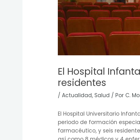
El Hospital Infan
residentes
/
Actualidad
,
Salud
/ Por
C. Mo
El Hospital Universitario Inf
periodo de formación especial
farmacéutico, y seis resident
así como 8 médicos y 4 enfer