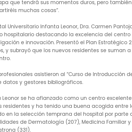
etapa que tendrá sus momentos duros, pero tambié
artiréis muchas cosas”.
tal Universitario Infanta Leonor, Dra. Carmen Pantoja
 hospitalario destacando la excelencia del centro 
tigación e innovación. Presentó el Plan Estratégico 
os, y subrayó que los nuevos residentes se suman 
ntro.
rofesionales asistieron al “Curso de Introducción d
datos y gestores bibliográficos.
nta Leonor se ha afianzado como un centro excelente
 residentes y ha tenido una buena acogida entre los
n la selección temprana del hospital por parte de
idades de Dermatología (207), Medicina Familiar y 
atrona (331).