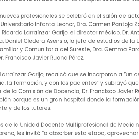
nuevos profesionales se celebró en el salón de acto
 Universitario Infanta Leonor, Dra. Carmen Pantoja Za
. Ricardo Larraínzar Garijo, el director médico, Dr. 
ía, Daniel Cledera Asensio, la jefa de estudios de l
Familiar y Comunitaria del Sureste, Dra. Gemma Par
. Francisco Javier Ruano Pérez.
o Larraínzar Garijo, recalcó que se incorporan a “un
, la formación, y con los pacientes” y subrayó qu
te de la Comisión de Docencia, Dr. Francisco Javier
ión porque es un gran hospital donde la formación
e y de los tutores.
ios de la Unidad Docente Multiprofesional de Medici
eno, les invitó “a absorber esta etapa, aprovechar