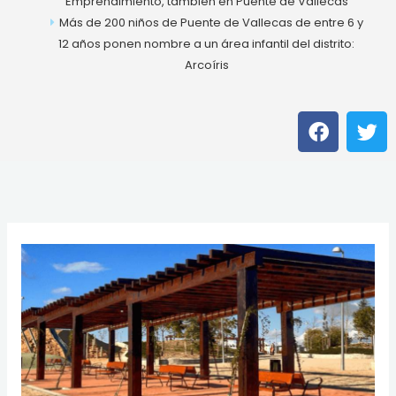
Emprendimiento, también en Puente de Vallecas
Más de 200 niños de Puente de Vallecas de entre 6 y
12 años ponen nombre a un área infantil del distrito:
Arcoíris
F
T
a
w
c
i
e
t
b
t
o
e
o
r
k