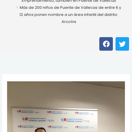
Emprendimiento, también en Puente de Vallecas
Más de 200 niños de Puente de Vallecas de entre 6 y
12 años ponen nombre a un área infantil del distrito:
Arcoíris
F
T
a
w
c
i
e
t
b
t
o
e
o
r
k