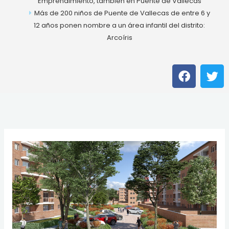
Emprendimiento, también en Puente de Vallecas
Más de 200 niños de Puente de Vallecas de entre 6 y
12 años ponen nombre a un área infantil del distrito:
Arcoíris
F
T
a
w
c
i
e
t
b
t
o
e
o
r
k