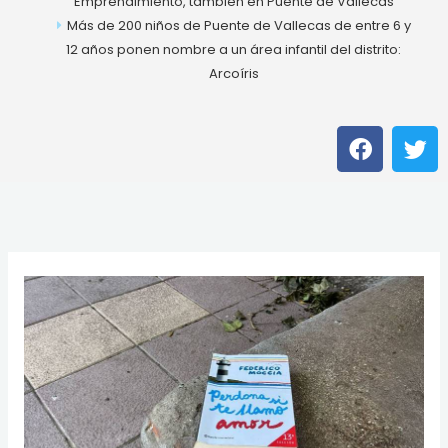
Emprendimiento, también en Puente de Vallecas
Más de 200 niños de Puente de Vallecas de entre 6 y
12 años ponen nombre a un área infantil del distrito:
Arcoíris
F
T
a
w
c
i
e
t
b
t
o
e
o
r
k