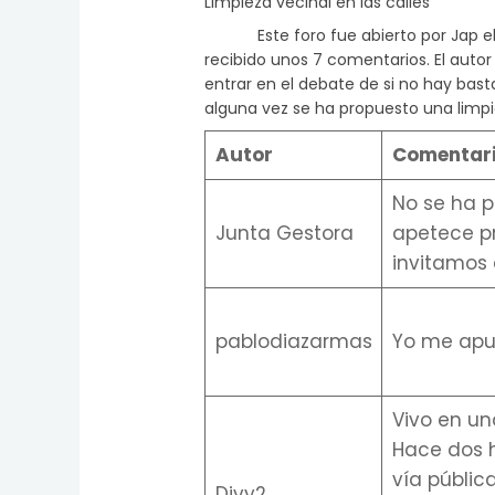
Limpieza vecinal en las calles
Este foro fue abierto por Jap el 8 
recibido unos 7 comentarios. El autor
entrar en el debate de si no hay bast
alguna vez se ha propuesto una limpi
Autor
Comentar
No se ha p
Junta Gestora
apetece p
invitamos 
pablodiazarmas
Yo me apu
Vivo en un
Hace dos h
vía pública
Divy2