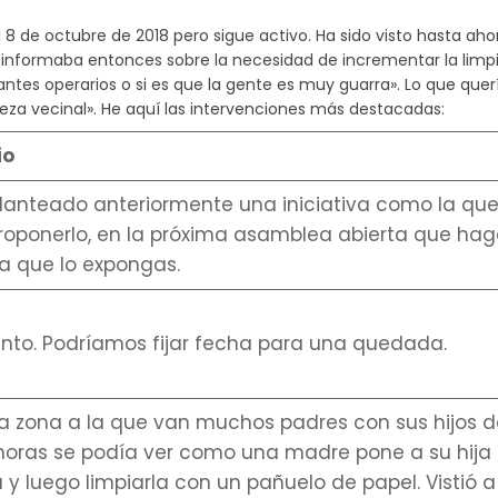
de octubre de 2018 pero sigue activo. Ha sido visto hasta ah
 informaba entonces sobre la necesidad de incrementar la limpiez
antes operarios o si es que la gente es muy guarra». Lo que querí
eza vecinal». He aquí las intervenciones más destacadas:
io
lanteado anteriormente una iniciativa como la que
roponerlo, en la próxima asamblea abierta que ha
a que lo expongas.
nto. Podríamos fijar fecha para una quedada.
a zona a la que van muchos padres con sus hijos d
oras se podía ver como una madre pone a su hija a
 y luego limpiarla con un pañuelo de papel. Vistió a 