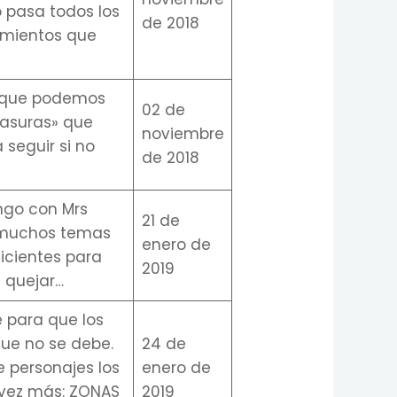
o pasa todos los
de 2018
amientos que
o que podemos
02 de
basuras» que
noviembre
 seguir si no
de 2018
ngo con Mrs
21 de
s muchos temas
enero de
ficientes para
2019
 quejar…
e para que los
que no se debe.
24 de
 personajes los
enero de
 vez más: ZONAS
2019