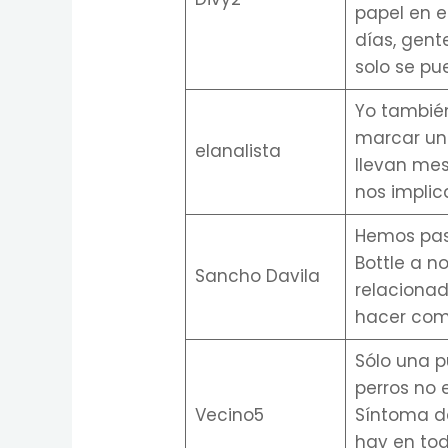
papel en e
días, gent
solo se pu
Yo también
marcar una
elanalista
llevan mes
nos impli
Hemos pas
Bottle a n
Sancho Davila
relacionad
hacer com
Sólo una p
perros no 
Vecino5
Síntoma de
hay en tod