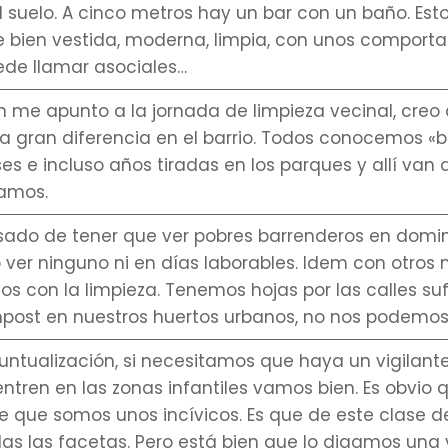
l suelo. A cinco metros hay un bar con un baño. Est
e bien vestida, moderna, limpia, con unos comport
ede llamar asociales…
 me apunto a la jornada de limpieza vecinal, cre
 gran diferencia en el barrio. Todos conocemos «
es e incluso años tiradas en los parques y allí van a
camos.
ado de tener que ver pobres barrenderos en domi
o ver ninguno ni en días laborables. Idem con otro
os con la limpieza. Tenemos hojas por las calles su
post en nuestros huertos urbanos, no nos podemos
untualización, si necesitamos que haya un vigilant
entren en las zonas infantiles vamos bien. Es obvio 
 que somos unos incívicos. Es que de este clase de
as las facetas. Pero está bien que lo digamos una