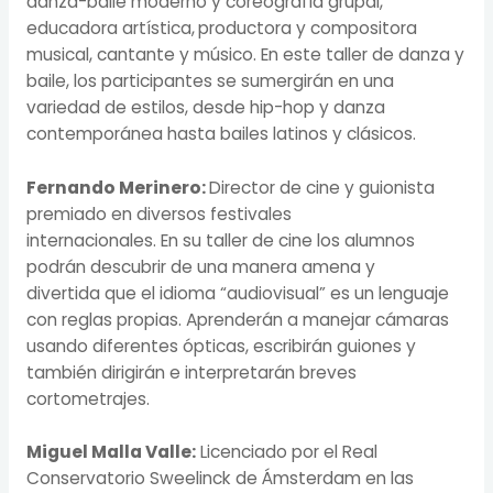
danza-baile moderno y coreografía grupal,
educadora artística,
productora y compositora
musical, cantante y músico.
En este taller de danza y
baile, los participantes se sumergirán en una
variedad de estilos, desde hip-hop y danza
contemporánea hasta bailes latinos y clásicos.
Fernando Merinero:
Director de cine y guionista
premiado en diversos festivales
internacionales.
En
su
taller de cine los alumnos
podrán descubrir
de una manera amena y
divertida
que el idioma “audiovisual” es un lenguaje
con reglas propias. Aprenderán
a manejar cámaras
usando diferentes ópticas, escribirán
guiones y
también dirigirán e interpretarán breves
cortometrajes.
Miguel Malla Valle:
Licenciado por el Real
Conservatorio Sweelinck de Ámsterdam en las