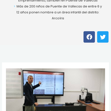
Emprendimiento, también en Puente de Vallecas
Más de 200 niños de Puente de Vallecas de entre 6 y
12 años ponen nombre a un área infantil del distrito:
Arcoíris
F
T
a
w
c
i
e
t
b
t
o
e
o
r
k