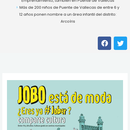
Emprendimiento, también en Puente de Vallecas
Más de 200 niños de Puente de Vallecas de entre 6 y
12 años ponen nombre a un área infantil del distrito:
Arcoíris
F
T
a
w
c
i
e
t
b
t
o
e
o
r
k