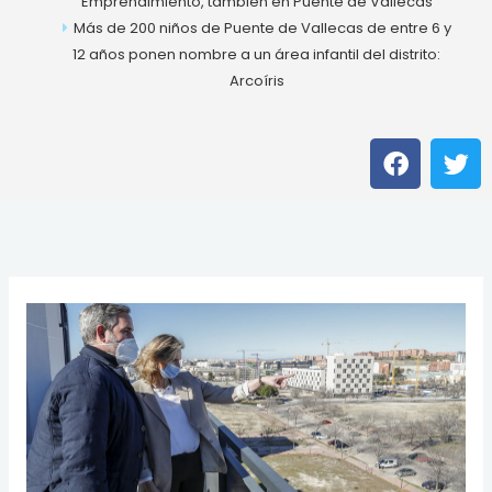
Emprendimiento, también en Puente de Vallecas
Más de 200 niños de Puente de Vallecas de entre 6 y
12 años ponen nombre a un área infantil del distrito:
Arcoíris
F
T
a
w
c
i
e
t
b
t
o
e
o
r
k