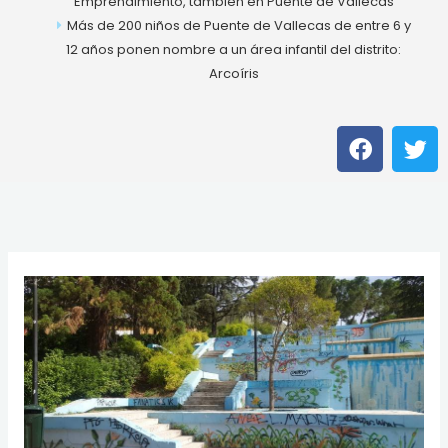
Emprendimiento, también en Puente de Vallecas
Más de 200 niños de Puente de Vallecas de entre 6 y
12 años ponen nombre a un área infantil del distrito:
Arcoíris
F
T
a
w
c
i
e
t
b
t
o
e
o
r
k