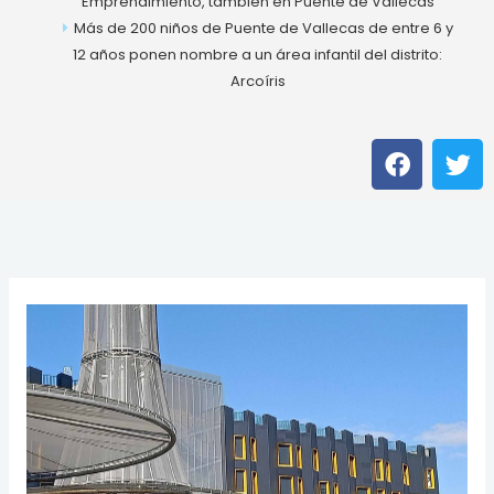
Emprendimiento, también en Puente de Vallecas
Más de 200 niños de Puente de Vallecas de entre 6 y
12 años ponen nombre a un área infantil del distrito:
Arcoíris
F
T
a
w
c
i
e
t
b
t
o
e
o
r
k