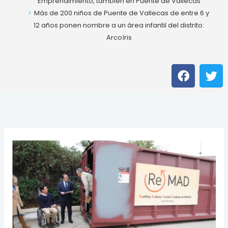
Emprendimiento, también en Puente de Vallecas
Más de 200 niños de Puente de Vallecas de entre 6 y
12 años ponen nombre a un área infantil del distrito:
Arcoíris
F
T
a
w
c
i
e
t
b
t
o
e
o
r
k