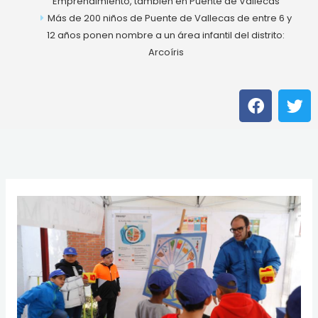
Emprendimiento, también en Puente de Vallecas
Más de 200 niños de Puente de Vallecas de entre 6 y
12 años ponen nombre a un área infantil del distrito:
Arcoíris
F
T
a
w
c
i
e
t
b
t
o
e
o
r
k