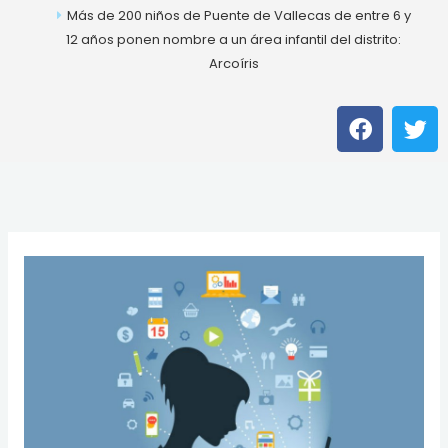
Más de 200 niños de Puente de Vallecas de entre 6 y
12 años ponen nombre a un área infantil del distrito:
Arcoíris
F
T
a
w
c
i
e
t
b
t
o
e
o
r
k