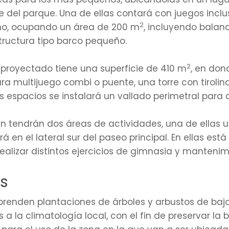
e del parque. Una de ellas contará con juegos inclus
2
ho, ocupando un área de 200 m
, incluyendo balanc
tructura tipo barco pequeño.
2
 proyectado tiene una superficie de 410 m
, en don
 multijuego combi o puente, una torre con tirolin
os espacios se instalará un vallado perimetral para d
n tendrán dos áreas de actividades, una de ellas u
á en el lateral sur del paseo principal. En ellas está
alizar distintos ejercicios de gimnasia y mantenim
s
mprenden plantaciones de árboles y arbustos de baj
 la climatología local, con el fin de preservar la 