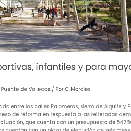
rtivas, infantiles y para may
,
Puente de Vallecas
/ Por
C. Morales
tuado entre las calles Palomeras, sierra de Alquife y
oceso de reforma en respuesta a las reiteradas de
a actuación, que cuenta con un presupuesto de 542.
jos cuentan con un plazo de ejecución de seis mese