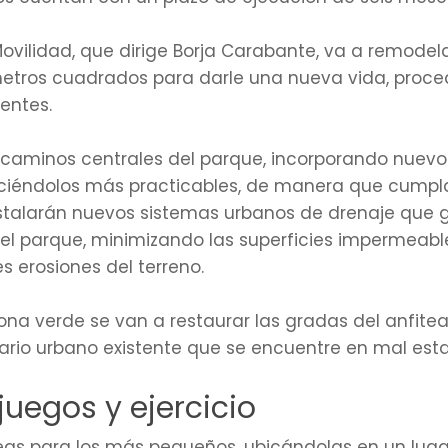
ovilidad, que dirige Borja Carabante, va a remode
etros cuadrados para darle una nueva vida, proced
entes.
os caminos centrales del parque, incorporando nue
ciéndolos más practicables, de manera que cumpl
nstalarán nuevos sistemas urbanos de drenaje que g
l parque, minimizando las superficies impermeable
s erosiones del terreno.
zona verde se van a restaurar las gradas del anfite
iario urbano existente que se encuentre en mal esta
uegos y ejercicio
eas para los más pequeños, ubicándolas en un luga