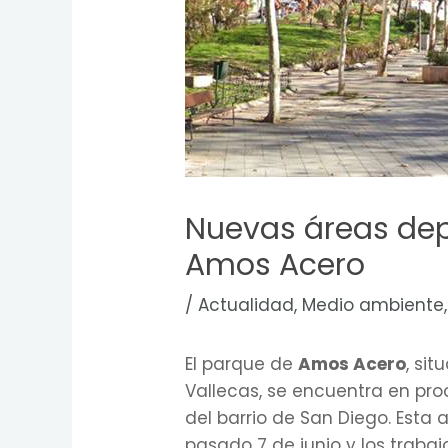
Nuevas áreas depo
Amos Acero
/
Actualidad
,
Medio ambiente
El parque de
Amos Acero
, si
Vallecas, se encuentra en pr
del barrio de San Diego. Est
pasado 7 de junio y los traba