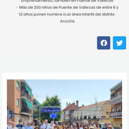
Emprendimiento, también en Puente de Vallecas
Más de 200 niños de Puente de Vallecas de entre 6 y
12 años ponen nombre a un área infantil del distrito:
Arcoíris
F
T
a
w
c
i
e
t
b
t
o
e
o
r
k