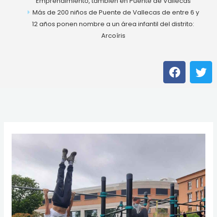
Emprendimiento, también en Puente de Vallecas
Más de 200 niños de Puente de Vallecas de entre 6 y
12 años ponen nombre a un área infantil del distrito:
Arcoíris
F
T
a
w
c
i
e
t
b
t
o
e
o
r
k