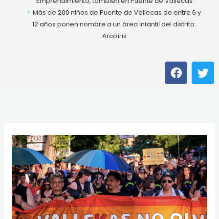
Emprendimiento, también en Puente de Vallecas
Más de 200 niños de Puente de Vallecas de entre 6 y
12 años ponen nombre a un área infantil del distrito:
Arcoíris
F
T
a
w
c
i
e
t
b
t
o
e
o
r
k