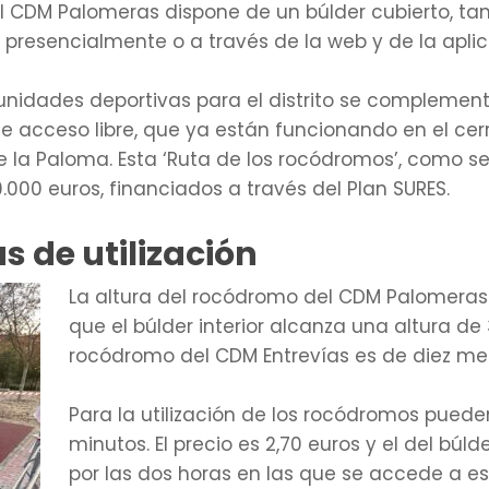
el CDM Palomeras dispone de un búlder cubierto, ta
 presencialmente o a través de la web y de la apl
unidades deportivas para el distrito se complemen
 acceso libre, que ya están funcionando en el cerro
de la Paloma. Esta ‘Ruta de los rocódromos’, como 
.000 euros, financiados a través del Plan SURES.
s de utilización
La altura del rocódromo del CDM Palomeras
que el búlder interior alcanza una altura de 3
rocódromo del CDM Entrevías es de diez met
Para la utilización de los rocódromos puede
minutos. El precio es 2,70 euros y el del búld
por las dos horas en las que se accede a est