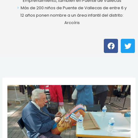
Emprendimiento, también en Puente de Vallecas
Más de 200 niños de Puente de Vallecas de entre 6 y
12 años ponen nombre a un área infantil del distrito:
Arcoíris
F
T
a
w
c
i
e
t
b
t
o
e
o
r
k