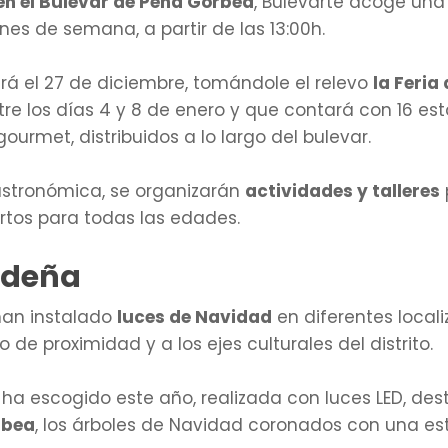
en el Bulevar de Peña Gorbea
, Bulevarte acoge una
nes de semana, a partir de las 13:00h.
ará el 27 de diciembre, tomándole el relevo
la Feria
tre los días 4 y 8 de enero y que contará con 16 e
urmet, distribuidos a lo largo del bulevar.
astronómica, se organizarán
actividades y talleres
tos para todas las edades.
ideña
han instalado
luces de Navidad
en diferentes localiz
 de proximidad y a los ejes culturales del distrito.
ha escogido este año, realizada con luces LED, de
rbea
, los árboles de Navidad coronados con una estre