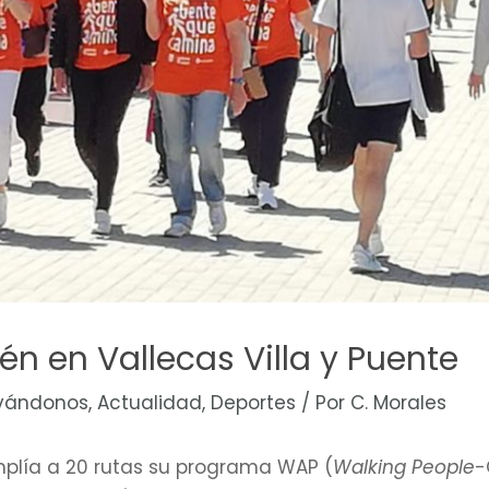
n en Vallecas Villa y Puente
vándonos
,
Actualidad
,
Deportes
/ Por
C. Morales
plía a 20 rutas su programa WAP (
Walking People
-