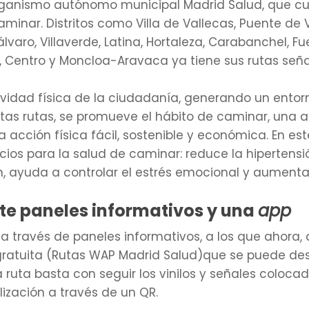
organismo autónomo municipal Madrid Salud, que c
aminar. Distritos como Villa de Vallecas, Puente de 
cálvaro, Villaverde, Latina, Hortaleza, Carabanchel, F
, Centro y Moncloa-Aravaca ya tiene sus rutas seña
tividad física de la ciudadanía, generando un ento
stas rutas, se promueve el hábito de caminar, una 
 acción física fácil, sostenible y económica. En es
ios para la salud de caminar: reduce la hipertensió
, ayuda a controlar el estrés emocional y aumenta
te paneles informativos y una
app
 a través de paneles informativos, a los que ahora,
 gratuita (Rutas WAP Madrid Salud)que se puede d
a ruta basta con seguir los vinilos y señales coloc
lización a través de un QR.